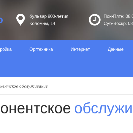
бульвар 800-летия
Пон-Пятн: 08:0
Коломны, 14
Суб-Воскр: 08:
ройка
Оргтеxника
Интернет
Данные
нентское обслуживание
онентское
обслужи