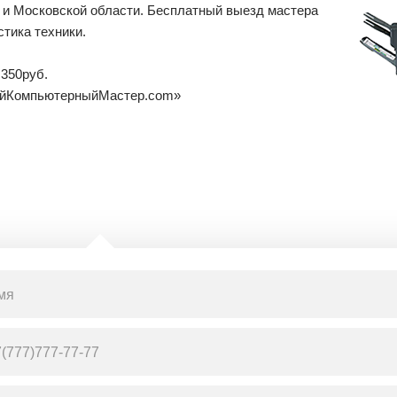
 и Московской области. Бесплатный выезд мастера
стика техники.
т
350
руб.
йКомпьютерныйМастер.com»