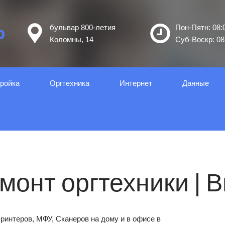
бульвар 800-летия
Пон-Пятн: 08:0
Коломны, 14
Суб-Воскр: 08:
ройка
Оргтеxника
Интернет
Данные
монт оргтехники | 
ринтеров, МФУ, Сканеров на дому и в офисе в