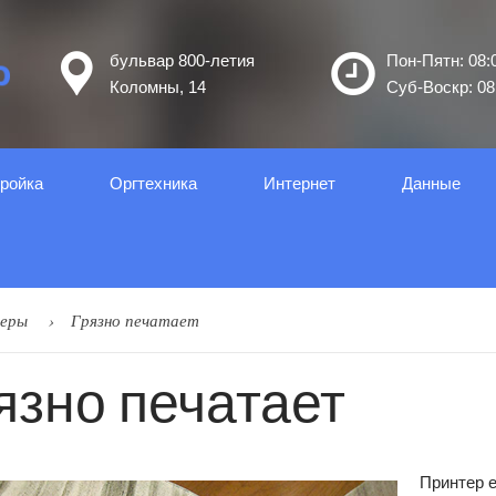
бульвар 800-летия
Пон-Пятн: 08:0
Коломны, 14
Суб-Воскр: 08:
ройка
Оргтеxника
Интернет
Данные
еры
Грязно печатает
язно печатает
Принтер е