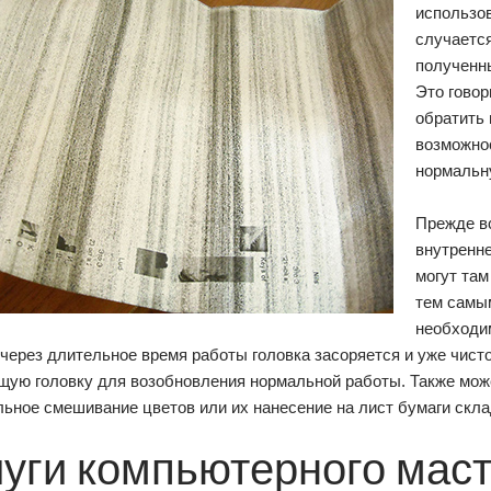
использов
случается
полученн
Это говор
обратить 
возможно
нормальн
Прежде вс
внутренне
могут там
тем самым
необходи
 через длительное время работы головка засоряется и уже чист
щую головку для возобновления нормальной работы. Также може
ьное смешивание цветов или их нанесение на лист бумаги скла
луги компьютерного мас