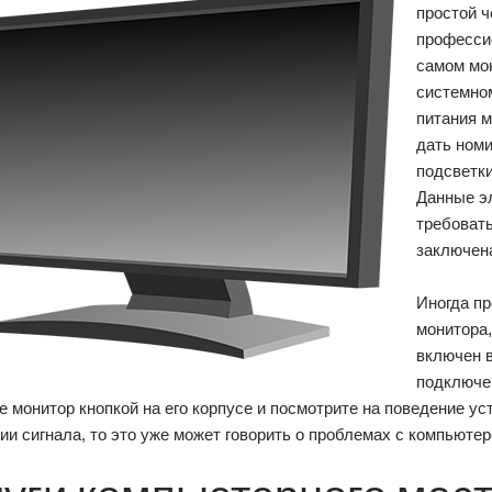
простой ч
професси
самом мо
системном
питания м
дать ном
подсветки
Данные эл
требоват
заключена
Иногда п
монитора,
включен в
подключен
 монитор кнопкой на его корпусе и посмотрите на поведение ус
ии сигнала, то это уже может говорить о проблемах с компьютер