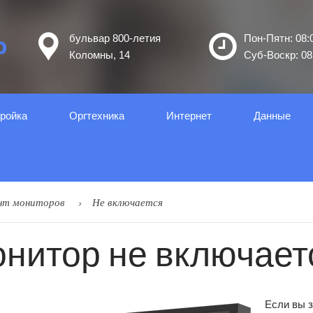
бульвар 800-летия
Пон-Пятн: 08:0
Коломны, 14
Суб-Воскр: 08:
ройка
Оргтеxника
Интернет
Данные
нт мониторов
Не включается
нитор не включает
Если вы з