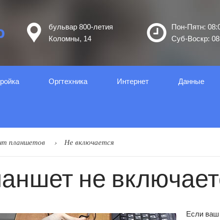
бульвар 800-летия
Пон-Пятн: 08:0
Коломны, 14
Суб-Воскр: 08:
ройка
Оргтеxника
Интернет
Данные
нт планшетов
Не включается
аншет не включает
Если ваш 