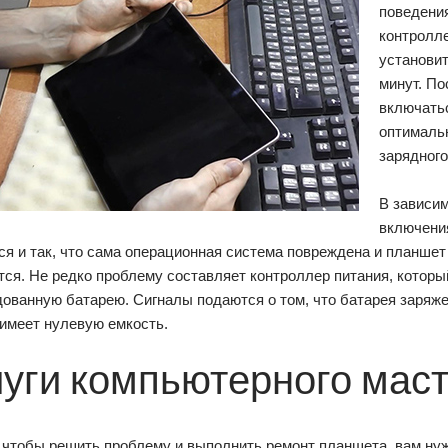
поведения
контролле
установит
минут. По
включатьс
оптималь
зарядного
В зависим
включени
я и так, что сама операционная система повреждена и планшет
ся. Не редко проблему составляет контроллер питания, которы
ованную батарею. Сигналы подаются о том, что батарея заряже
 имеет нулевую емкость.
луги компьютерного мас
о чтобы решить проблему и выполнить ремонт планшета, вам н