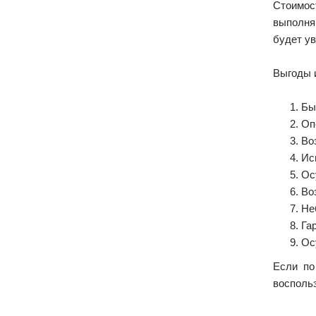
Стоимос
выполня
будет ув
Выгоды 
Бы
Оп
Во
Ис
Ос
Во
Не
Га
Ос
Если по
восполь