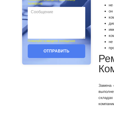
телефона
не
он
ко
ди
им
ко
Пожалуйста введите сообщение
не
пр
ОТПРАВИТЬ
Рем
Ко
Замена 
выполне
складах
компании