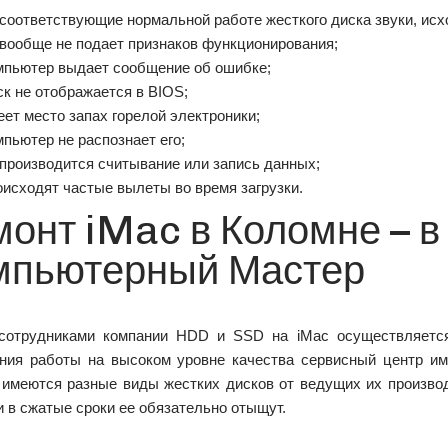
 соответствующие нормальной работе жесткого диска звуки, исх
 вообще не подает признаков функционирования;
мпьютер выдает сообщение об ошибке;
ск не отображается в BIOS;
еет место запах горелой электроники;
мпьютер не распознает его;
 производится считывание или запись данных;
оисходят частые вылеты во время загрузки.
онт iMac в Коломне – в
мпьютерный Мастер
сотрудниками компании HDD и SSD на iMac осуществляется
ния работы на высоком уровне качества сервисный центр им
 имеются разные виды жестких дисков от ведущих их производи
 в сжатые сроки ее обязательно отыщут.