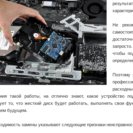
результа
характери
Не реком
самосто
достаточ
запросто
чтобы по
определе
Поэтому 
професси
расходн
ния такой работы, на отлично знают, какое устройство по
рует то, что жесткий диск будет работать, выполнять свои фу
ем будущем.
ходимость замены указывают следующие признаки неисправнос