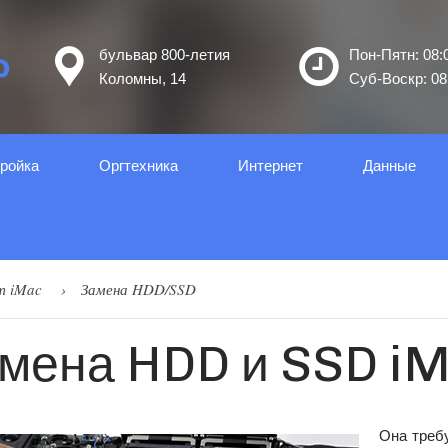
бульвар 800-летия
Пон-Пятн: 08:0
Коломны, 14
Суб-Воскр: 08:
ройка
Оргтеxника
Интернет
Данные
т iMac
Замена HDD/SSD
мена HDD и SSD i
Она требу