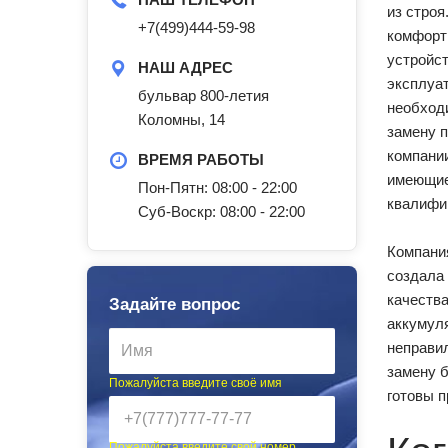
из строя
+7(499)444-59-98
комфорт
устройст
НАШ АДРЕС
эксплуа
бульвар 800-летия
необходи
Коломны, 14
замену п
компани
ВРЕМЯ РАБОТЫ
имеющие
Пон-Пятн: 08:00 - 22:00
квалифи
Суб-Воскр: 08:00 - 22:00
Компания
создала 
качества
Задайте вопрос
аккумуля
неправил
замену б
Пожалуйста введите своё имя
готовы п
Пожалуйста введите свой номер