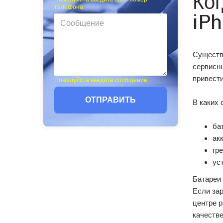
Ког
телефона
iP
Существу
сервисны
привест
Пожалуйста введите сообщение
ОТПРАВИТЬ
В каких 
ба
ак
гр
ус
Батареи 
Если зар
центре 
качестве