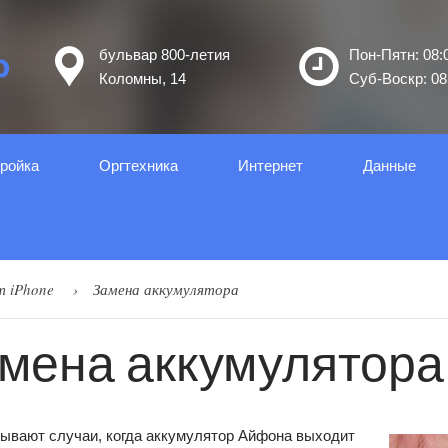
бульвар 800-летия
Пон-Пятн: 08:0
Коломны, 14
Суб-Воскр: 08:
ройка
Оргтеxника
Интернет
Данные
т iPhone
Замена аккумулятора
мена аккумулятора
бывают случаи, когда аккумулятор Айфона выходит