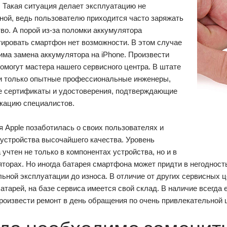
. Такая ситуация делает эксплуатацию не
ной, ведь пользователю приходится часто заряжать
во. А порой из-за поломки аккумулятора
тировать смартфон нет возможности. В этом случае
ма замена аккумулятора на iPhone. Произвести
омогут мастера нашего сервисного центра. В штате
и только опытные профессиональные инженеры,
 сертификаты и удостоверения, подтверждающие
кацию специалистов.
 Apple позаботилась о своих пользователях и
устройства высочайшего качества. Уровень
 учтен не только в компонентах устройства, но и в
торах. Но иногда батарея смартфона может придти в негодност
ьной эксплуатации до износа. В отличие от других сервисных 
атарей, на базе сервиса имеется свой склад. В наличие всегда
роизвести ремонт в день обращения по очень привлекательной 