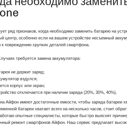
да необходимо заменить
hone
ет ряд признаков, когда необходимо заменить батарею на устр
й центр, особенно если на вашем устройстве несъемный аккуму
и к повреждению хрупких деталей смартфона.
случаях требуется замена аккумулятора:
тарея не держит заряд;
кумулятор вздулся;
еется корпус или экран;
тройство отключается при наличии заряда (20%, 30%, 40%).
на Айфон имеют достаточные емкости, чтобы заряда батареи хв
яженной батареи хватает всего на несколько часов, стоит обра
работаю опытные специалисты, которые быстро выяснят причину
нный ремонт смартфонов Айфон. Наш сервис предлагает высоко